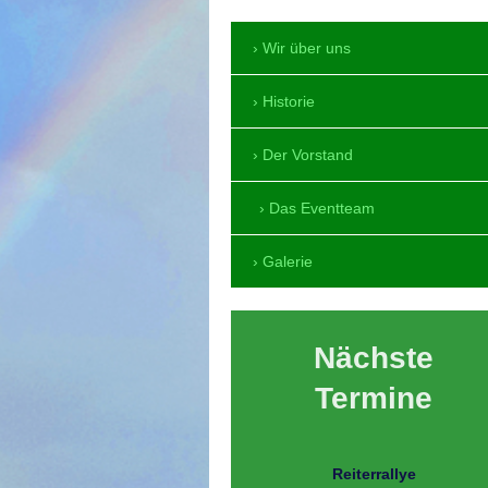
Wir über uns
Historie
Der Vorstand
Das Eventteam
Galerie
Nächste
Termine
Reiterrallye