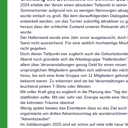
2024 erlebte der Verein einen absoluten Tiefpunkt in seiner
Sommerturnier aufgrund von zu wenigen Nennungen absagen
wurde einfach zu groß. Bei dem darauffolgenden Dialogab
entwickelt werden, um das Turnier zukünftig attraktiver zu ge
heraus dass der schlechte Zustand unseres Reitsands als
wurde.
Der Hallensand wurde eine Jahr zuvor ausgetauscht, doch l
Sand nicht ausreichend. Für eine wirklich hochwertige Misch
nicht gegeben.
Doch dieser Tiefpunkt war zugleich auch die Geburtsstund
Abend noch gründete sich die Arbeitsgruppe "Hallenboden", 
allem über Verananstaltungen genug Geld für einen neuen
ursprünglichen Mitgliedern gesellten sich während der nä
hinzu, bis sich eine feste Gruppe von 11 Mitgliedern gefund
bekannt waren. Zu erkennen sind sie bei Veranstaltungen an
leuchtend pinken T-Shirts oder Westen.
Mit voller Kraft ging es sogleich in die Planung des "Tag de
stattfinden sollte. Mit viel, sehr viel, Energie wurde eine Ver
die kühnsten Träume übertraf.
Wenig später bewies das Eventteam dass es das Ziel auch w
organisierte am dritten Adventssonntag als wunderschöne
"Adventszauber".
Im Jubiläumsjahr 2025 sind wir schon auf viele tolle neue V