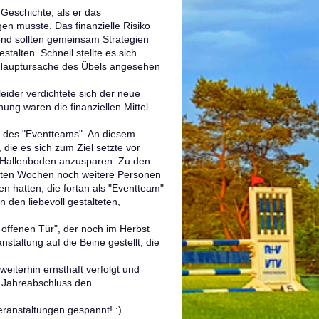
 Geschichte, als er das
 musste. Das finanzielle Risiko
end sollten gemeinsam Strategien
stalten. Schnell stellte es sich
 Hauptursache des Übels angesehen
eider verdichtete sich der neue
ung waren die finanziellen Mittel
e des "Eventteams". An diesem
die es sich zum Ziel setzte vor
 Hallenboden anzusparen. Zu den
chten Wochen noch weitere Personen
en hatten, die fortan als "Eventteam"
 den liebevoll gestalteten,
r offenen Tür", der noch im Herbst
anstaltung auf die Beine gestellt, die
eiterhin ernsthaft verfolgt und
n Jahreabschluss den
eranstaltungen gespannt! :)