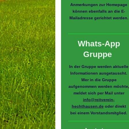
Anmerkungen zur Homepage
können ebenfalls an die E-
Mailadresse gerichtet werden.
Whats-App
Gruppe
In der Gruppe werden aktuelle
Informationen ausgetauscht.
Wer in die Gruppe
aufgenommen werden möchte
meldet sich per Mail unter
info@reitverein-
hechthausen.de
oder direkt
bei einem Vorstandsmitglied.