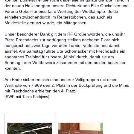
konnte. Zumeist fiel die Wahl dabei allerdings auf die alte Halle. In
der neuen Halle sorgten unsere Richterinnen Elke Guckeisen und
Verena Gober für eine faire Wertung der Wettkämpfe. Beide
erhielten zwischendurch im Reiterstübchen, das auch als
Meldestelle genutzt wurde, ein Mittagessen.
Unser besonderer Dank gilt dem RF Großenwörden, die uns ihr
Pferd Frechdachs zur Verfügung stellten nachdem Flora sich
ausgerechnet zwei Tage vor dem Turnier verletzte und damit
ausfiel. Am Samstag führte Ute Schomacker mit Frechdachs ein
spontanes Training für unsere „Minis“ durch, damit sie am
Sonntag ihren Wettbewerb zusammen mit den beiden bestreiten
konnten.
Am Ende sicherten sich eine unserer Voltigruppen mit einer
Wertnote von 7,969 den 2. Platz in der Bockprüfung und die Minis
mit Frechdachs erhielten den 4. Platz.
[SWP mit Tanja Rathjens]