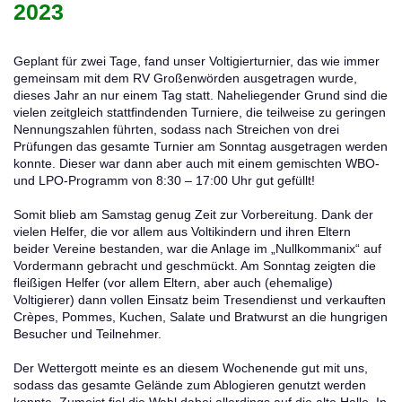
2023
Geplant für zwei Tage, fand unser Voltigierturnier, das wie immer
gemeinsam mit dem RV Großenwörden ausgetragen wurde,
dieses Jahr an nur einem Tag statt. Naheliegender Grund sind die
vielen zeitgleich stattfindenden Turniere, die teilweise zu geringen
Nennungszahlen führten, sodass nach Streichen von drei
Prüfungen das gesamte Turnier am Sonntag ausgetragen werden
konnte. Dieser war dann aber auch mit einem gemischten WBO-
und LPO-Programm von 8:30 – 17:00 Uhr gut gefüllt!
Somit blieb am Samstag genug Zeit zur Vorbereitung. Dank der
vielen Helfer, die vor allem aus Voltikindern und ihren Eltern
beider Vereine bestanden, war die Anlage im „Nullkommanix“ auf
Vordermann gebracht und geschmückt. Am Sonntag zeigten die
fleißigen Helfer (vor allem Eltern, aber auch (ehemalige)
Voltigierer) dann vollen Einsatz beim Tresendienst und verkauften
Crèpes, Pommes, Kuchen, Salate und Bratwurst an die hungrigen
Besucher und Teilnehmer.
Der Wettergott meinte es an diesem Wochenende gut mit uns,
sodass das gesamte Gelände zum Ablogieren genutzt werden